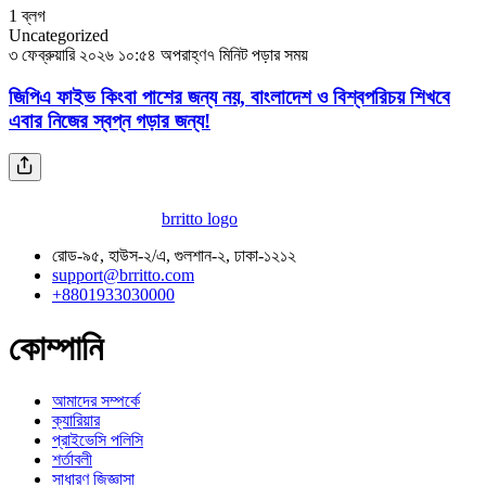
1
ব্লগ
Uncategorized
৩ ফেব্রুয়ারি ২০২৬ ১০:৫৪ অপরাহ্ণ
৭ মিনিট পড়ার সময়
জিপিএ ফাইভ কিংবা পাশের জন্য নয়, বাংলাদেশ ও বিশ্বপরিচয় শিখবে
এবার নিজের স্বপ্ন গড়ার জন্য!
brritto logo
রোড-৯৫, হাউস-২/এ, গুলশান-২, ঢাকা-১২১২
support@brritto.com
+8801933030000
কোম্পানি
আমাদের সম্পর্কে
ক্যারিয়ার
প্রাইভেসি পলিসি
শর্তাবলী
সাধারণ জিজ্ঞাসা