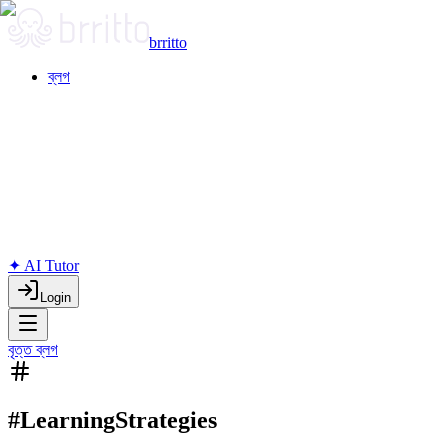
brritto
ব্লগ
✦ AI Tutor
Login
বৃত্ত ব্লগ
#LearningStrategies