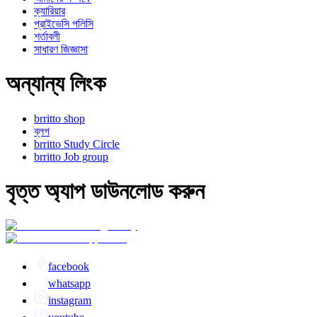
ক্যারিয়ার
প্রাইভেসি পলিসি
শর্তাবলী
সাধারণ জিজ্ঞাসা
অন্যান্য লিংক
brritto shop
ব্লগ
brritto Study Circle
brritto Job group
বৃত্ত অ্যাপ ডাউনলোড করুন
facebook
whatsapp
instagram