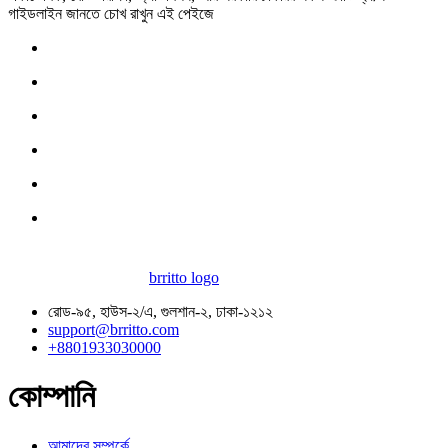
গাইডলাইন জানতে চোখ রাখুন এই পেইজে
brritto logo
রোড-৯৫, হাউস-২/এ, গুলশান-২, ঢাকা-১২১২
support@brritto.com
+8801933030000
কোম্পানি
আমাদের সম্পর্কে