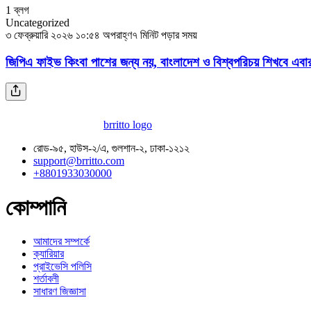
1
ব্লগ
Uncategorized
৩ ফেব্রুয়ারি ২০২৬ ১০:৫৪ অপরাহ্ণ
৭ মিনিট পড়ার সময়
জিপিএ ফাইভ কিংবা পাশের জন্য নয়, বাংলাদেশ ও বিশ্বপরিচয় শিখবে এবার
brritto logo
রোড-৯৫, হাউস-২/এ, গুলশান-২, ঢাকা-১২১২
support@brritto.com
+8801933030000
কোম্পানি
আমাদের সম্পর্কে
ক্যারিয়ার
প্রাইভেসি পলিসি
শর্তাবলী
সাধারণ জিজ্ঞাসা