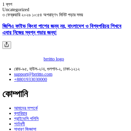
1
ব্লগ
Uncategorized
৩ ফেব্রুয়ারি ২০২৬ ১০:৫৪ অপরাহ্ণ
৭ মিনিট পড়ার সময়
জিপিএ ফাইভ কিংবা পাশের জন্য নয়, বাংলাদেশ ও বিশ্বপরিচয় শিখবে
এবার নিজের স্বপ্ন গড়ার জন্য!
brritto logo
রোড-৯৫, হাউস-২/এ, গুলশান-২, ঢাকা-১২১২
support@brritto.com
+8801933030000
কোম্পানি
আমাদের সম্পর্কে
ক্যারিয়ার
প্রাইভেসি পলিসি
শর্তাবলী
সাধারণ জিজ্ঞাসা