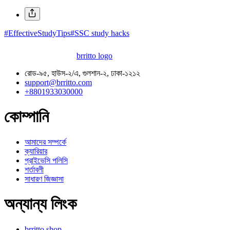
#EffectiveStudyTips
#SSC study hacks
brritto logo
রোড-৯৫, হাউস-২/এ, গুলশান-২, ঢাকা-১২১২
support@brritto.com
+8801933030000
কোম্পানি
আমাদের সম্পর্কে
ক্যারিয়ার
প্রাইভেসি পলিসি
শর্তাবলী
সাধারণ জিজ্ঞাসা
অন্যান্য লিংক
brritto shop